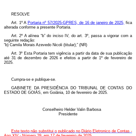
RESOLVE
Art. 1º A
Portaria nº 57/2025-GPRES, de 16 de janeiro de 2025,
fica
alterada conforme a presente Portaria.
Art. 2º A alínea “b” do inciso IV, do art. 3º, passa a vigorar com a
seguinte redação:
“b) Camila Morais Azevedo Nicoli (titular);” (NR)
Art. 3º Esta Portaria tem vigência a partir da data de sua publicação
até 31 de dezembro de 2026 e efeitos a partir de 1º de fevereiro de
2025.
Cumpra-se e publique-se.
GABINETE DA PRESIDÊNCIA DO TRIBUNAL DE CONTAS DO
ESTADO DE GOIÁS, em Goiânia, 10 de fevereiro de 2025.
Conselheiro Helder Valin Barbosa
Presidente
Este texto não substitui o publicado no Diário Eletronico de Contas -
Ano XlV - Número 29, em 17 de fevereiro de 2025.